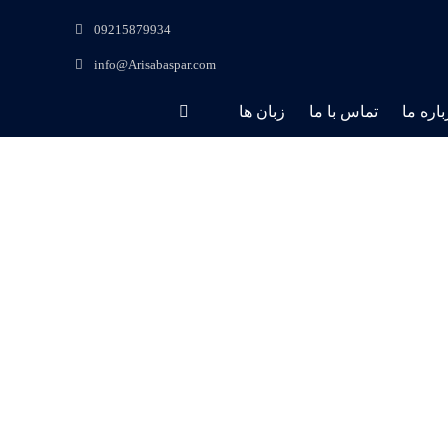
09215879934
info@Arisabaspar.com
باره ما
تماس با ما
زبان ها