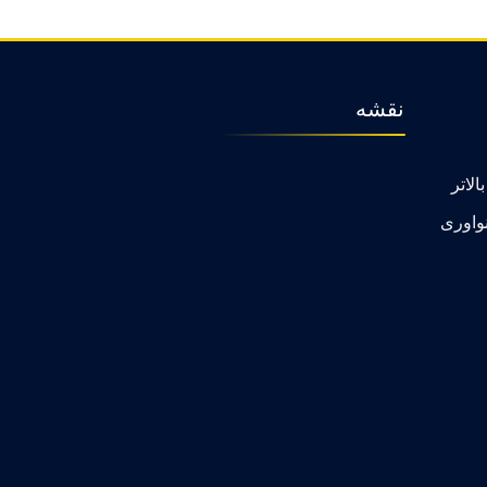
نقشه
الاتر
واوری