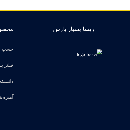
آریسا بسپار پارس
محصو
چسب حرا
فیلتر پل
دانسیته
آمیزه ه