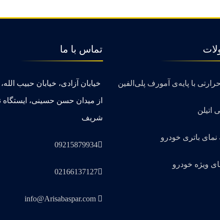
لات
تماس با ما
رتی با پایه‌ی آمورف پلی‌الفین
خیابان آزادی، خیابان حبیب الله، ب
از میدان حسن حسینی، ایستگاه ن
ی اتیلن
شریف
 نمای باتری خودرو
09215879934
ای ویژه خودرو
02166137127
info@Arisabaspar.com