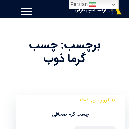
Ski
Persian
آریسا بسپار پارس
OBILE MENU
t
conten
برچسب:
چسب
گرما ذوب
۱۶ فروردین, ۱۴۰۴
چسب گرم صحافی