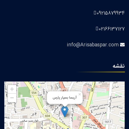
09215879934
02166137127
info@Arisabaspar.com
نقشه
+
×
−
آریسا بسپار پارس‭